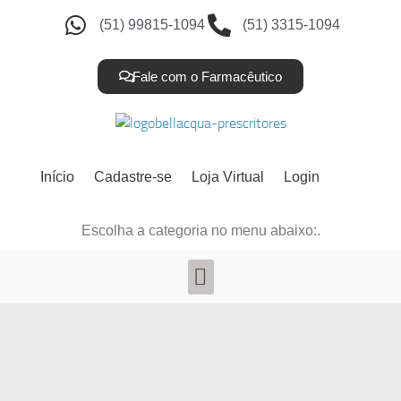
(51) 99815-1094
(51) 3315-1094
Fale com o Farmacêutico
Início
Cadastre-se
Loja Virtual
Login
Escolha a categoria no menu abaixo:.
To reset your password, please enter your email address
or username below.